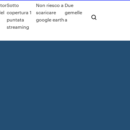
tor
Sotto
Non riesco a
Due
del
copertura 1
scaricare
gemelle
puntata
google earth
a
streaming