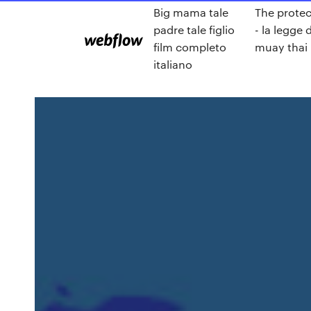
Big mama tale
The protec
padre tale figlio
- la legge 
film completo
muay thai
italiano